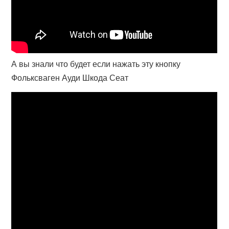
А вы знали что будет если нажать эту кнопку
Фольксваген Ауди Шкода Сеат