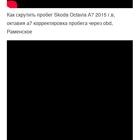
Как скрутить пробег Skoda Octavia А7 2015 г.в,
октавия а7 корректировка пробега через obd,
Раменское