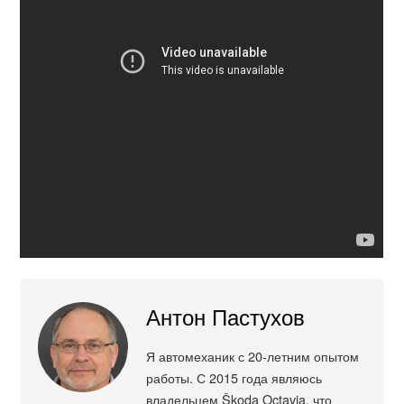
Антон Пастухов
Я автомеханик с 20-летним опытом
работы. С 2015 года являюсь
владельцем Škoda Octavia, что