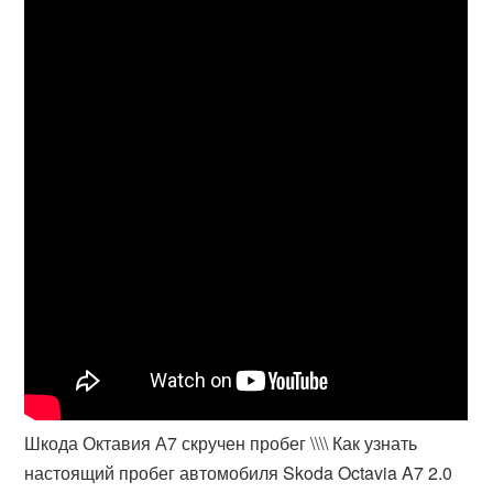
Шкода Октавия А7 скручен пробег \\\\ Как узнать
настоящий пробег автомобиля Skoda Octavia A7 2.0