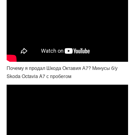
Почему я продал Шкода Октавия А7? Минусы б/у
Skoda Octavia A7 с пробегом