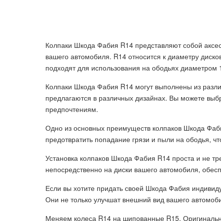
Колпаки Шкода Фабия R14 представляют собой аксес
вашего автомобиля. R14 относится к диаметру дисков
подходят для использования на ободьях диаметром 
Колпаки Шкода Фабия R14 могут выполнены из различ
предлагаются в различных дизайнах. Вы можете выбр
предпочтениям.
Одно из основных преимуществ колпаков Шкода Фаби
предотвратить попадание грязи и пыли на ободья, чт
Установка колпаков Шкода Фабия R14 проста и не тр
непосредственно на диски вашего автомобиля, обес
Если вы хотите придать своей Шкода Фабия индивиду
Они не только улучшат внешний вид вашего автомоби
Меняем колеса R14 на шипованные R15. Оригинальн