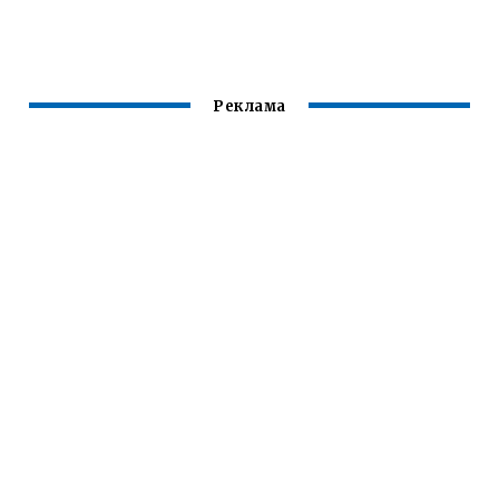
ШКОДА РАПИД
ОКТАВИЯ А5
Реклама