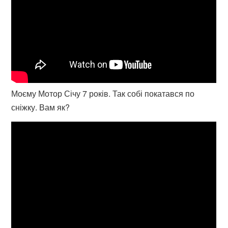
Моєму Мотор Січу 7 років. Так собі покатався по
сніжку. Вам як?