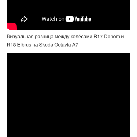
Визуальная разница между колёсами R17 Denom и
R18 Elbrus на Skoda Octavia A7