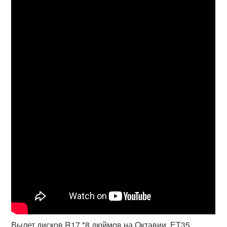
Вылет дисков R17 *8 дюймов на Октавии. ЕТ35