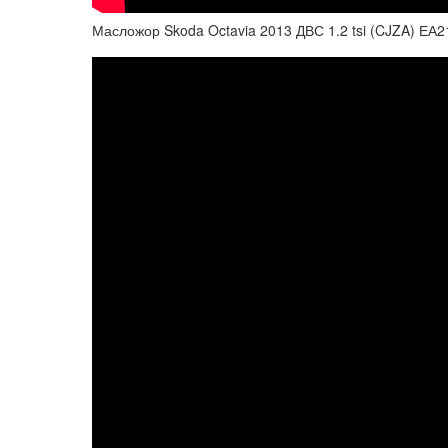
Масложор Skoda Octavia 2013 ДВС 1.2 tsi (CJZA) ЕА21