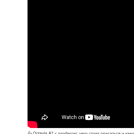
👍 Octavia A7 с пробегом: чего стоит опасаться и ка