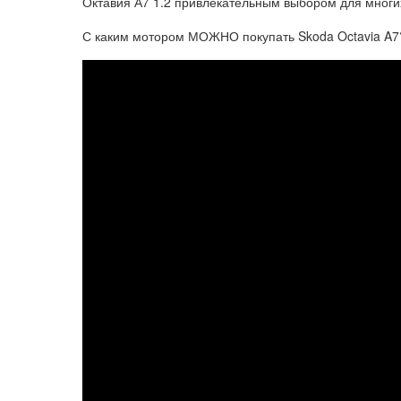
Октавия А7 1.2 привлекательным выбором для многи
С каким мотором МОЖНО покупать Skoda Octavia A7