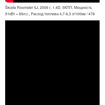
Škoda Roomster 5J, 2006 г, 1.4D, 5КПП, Мощность
51кВт = 69л.с., Расход топлива 4,7-6,3 л/100км / 478