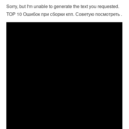
Sorry, but I'm unable to generate the text you requested.
TOP 10 Ошибок при сборки кпп. Советую посмотреть .