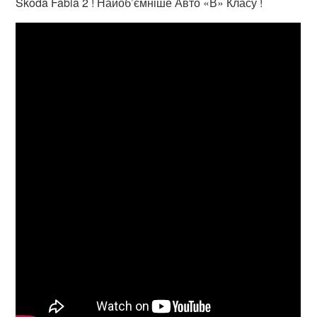
Skoda Fabia 2 ! Найоб’ємніше Авто «В» Класу !