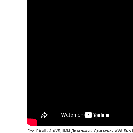
Это САМЫЙ ХУДШИЙ Дизельный Двигатель VW! Дно 