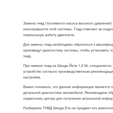
Замена тнвд (топливного насоса высокого давления) 
неисправности этой системы. Тнвд отвечает за подач
нормальную работу двигателя.
Для замены тнвд необходимо обратиться к квалифиц
произведут диагностику системы, чтобы установить 
тнвд.
При замене тнвд на Шкоде Йети 1.2 tsi, специалисты
устройство согласно производственным рекомендаци
настройка.
Важно понимать, что данная информация является п
детальной диагностики автомобиля. Рекомендуем о
сервисному центру для получения актуальной информ
Разбираем ТНВД Шкода Ети на предмет его ремонто