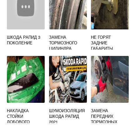
ШКОДА РАПИД 3
ЗАМЕНА
НЕ ГОРЯТ
ПОКОЛЕНИЕ
ТОРМОЗНОГО
ЗАДНИЕ
ЦИЛИНДРА
ГАБАРИТЫ
ШКОДА ОКТАВИЯ
ШКОДА ФАБИЯ 2
ТУР ЗАДНЕГО
НАКЛАДКА
ШУМОИЗОЛЯЦИЯ
ЗАМЕНА
СТОЙКИ
ШКОДА РАПИД
ПЕРЕДНИХ
ЛОБОВОГО
2021
ТОРМОЗНЫХ
СТЕКЛА ШКОДА
КОЛОДОК ШКОДА
ЙЕТИ
СУПЕРБ