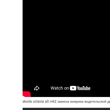
skoda octavia a5 mk2 замена микрика водительской д