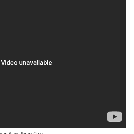
ваген Ауди Шкода Сеат