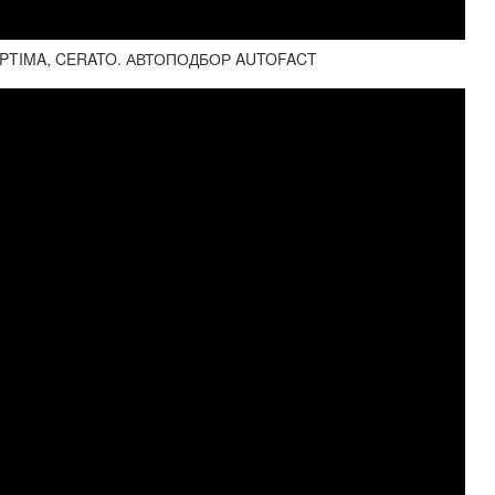
 OPTIMA, CERATO. АВТОПОДБОР AUTOFACT