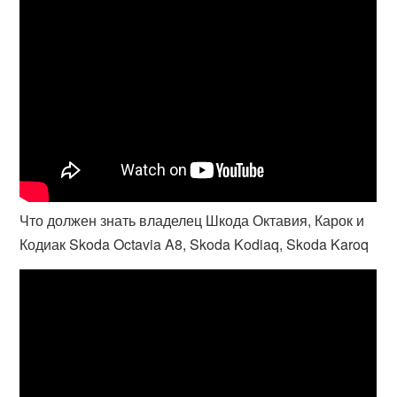
Что должен знать владелец Шкода Октавия, Карок и
Кодиак Skoda Octavia A8, Skoda Kodiaq, Skoda Karoq