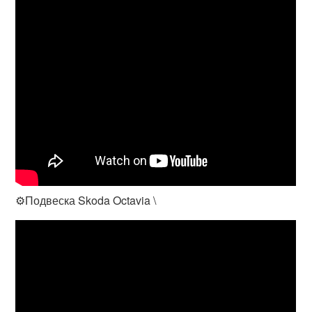
⚙️Подвеска Skoda Octavia \