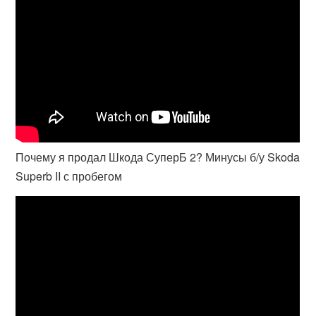
Почему я продал Шкода СуперБ 2? Минусы б/у Skoda
Superb II с пробегом