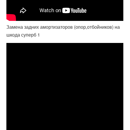
Замена задних амортизаторов (опор,отбойников) на
шкода суперб 1