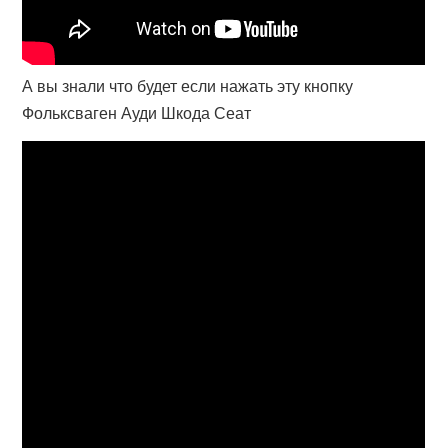
А вы знали что будет если нажать эту кнопку
Фольксваген Ауди Шкода Сеат