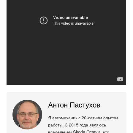
Антон Пастухов
Я автомеханик с 20-летним опытом
работы. С 2015 года являюсь
владельцем Škoda Octavia, что