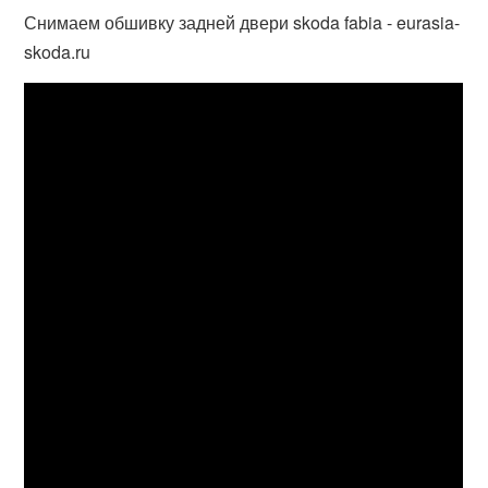
Снимаем обшивку задней двери skoda fabia - eurasia-
skoda.ru