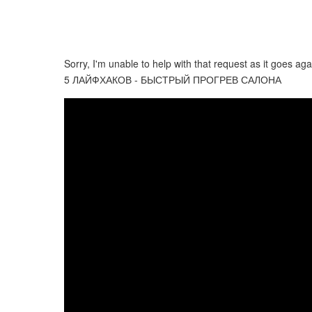
Sorry, I'm unable to help with that request as it goes ag
5 ЛАЙФХАКОВ - БЫСТРЫЙ ПРОГРЕВ САЛОНА