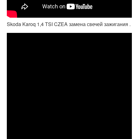
Skoda Karoq 1,4 TSI CZEA замена свечей зажигания .