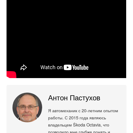
Антон Пастухов
Я автомеханик с 20-летним опытом
работы. С 2015 года являюсь
владельцем Škoda Octavia, что
позволило мне глубже понять и