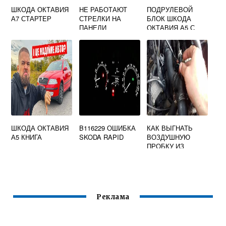
ШКОДА ОКТАВИЯ
НЕ РАБОТАЮТ
ПОДРУЛЕВОЙ
А7 СТАРТЕР
СТРЕЛКИ НА
БЛОК ШКОДА
ПАНЕЛИ
ОКТАВИЯ А5 С
ПРИБОРОВ
ПОДДЕРЖКОЙ
SKODA OCTAVIA
МУЛЬТИРУЛЯ
TOUR
ШКОДА ОКТАВИЯ
B116229 ОШИБКА
КАК ВЫГНАТЬ
А5 КНИГА
SKODA RAPID
ВОЗДУШНУЮ
ПРОБКУ ИЗ
СИСТЕМЫ
ОХЛАЖДЕНИЯ
ШКОДА ОКТАВИЯ
А7
Реклама