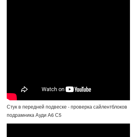
Стук в передней подвеске - проверка сайлентблоков
подрамника Ауди А6 С5