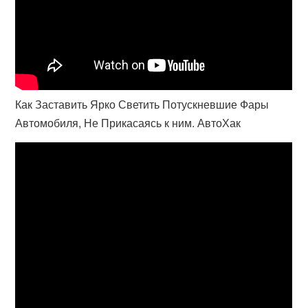
Как Заставить Ярко Светить Потускневшие Фары
Автомобиля, Не Прикасаясь к ним. АвтоХак