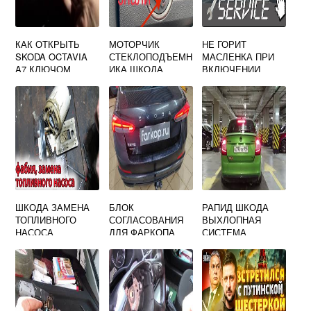
КАК ОТКРЫТЬ
МОТОРЧИК
НЕ ГОРИТ
SKODA OCTAVIA
СТЕКЛОПОДЪЕМН
МАСЛЕНКА ПРИ
A7 КЛЮЧОМ
ИКА ШКОДА
ВКЛЮЧЕНИИ
ОКТАВИЯ А5
ЗАЖИГАНИЯ
ПЕРЕДНИЙ
SKODA OCTAVIA
ПРАВЫЙ
A5
ШКОДА ЗАМЕНА
БЛОК
РАПИД ШКОДА
ТОПЛИВНОГО
СОГЛАСОВАНИЯ
ВЫХЛОПНАЯ
НАСОСА
ДЛЯ ФАРКОПА
СИСТЕМА
ШКОДА РАПИД