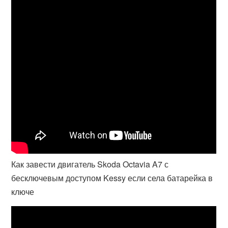
Как завести двигатель Skoda Octavia A7 с
бесключевым доступом Kessy если села батарейка в
ключе