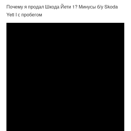
Почему я продал Шкода Йети 1? Минусы б/у Skoda
Yeti I с пробегом