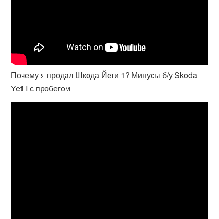
Почему я продал Шкода Йети 1? Минусы б/у Skoda
Yeti I с пробегом