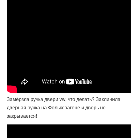
Замёрзла ручка двери vw, что делать? Заклинила
дверная ручка на Фольксвагене и дверь не
закрывается!