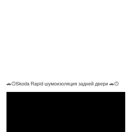
🚗🙃Skoda Rapid шумоизоляция задней двери 🚗🙃