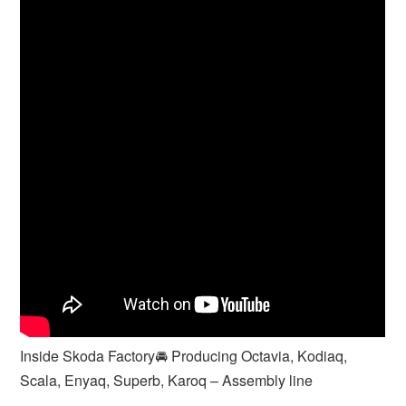
Inside Skoda Factory🚘 Producing Octavia, Kodiaq,
Scala, Enyaq, Superb, Karoq – Assembly line