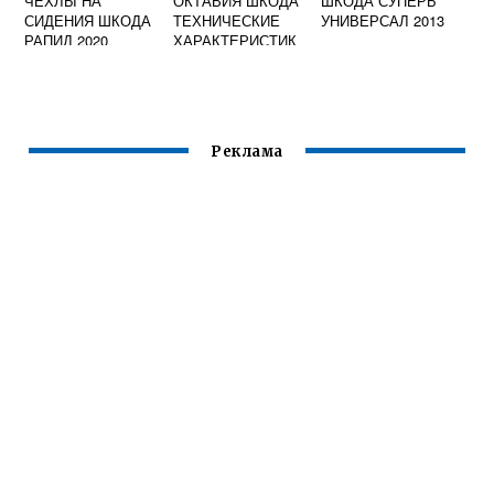
ЧЕХЛЫ НА
ОКТАВИЯ ШКОДА
ШКОДА СУПЕРБ
СИДЕНИЯ ШКОДА
ТЕХНИЧЕСКИЕ
УНИВЕРСАЛ 2013
РАПИД 2020
ХАРАКТЕРИСТИК
АВТОМОБИЛЬНЫ
И
Е
Реклама