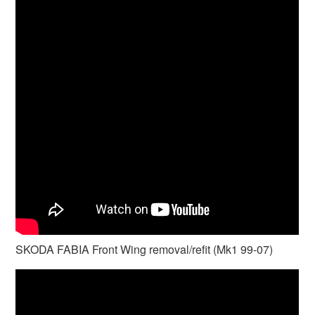
SKODA FABIA Front Wing removal/refit (Mk1 99-07)