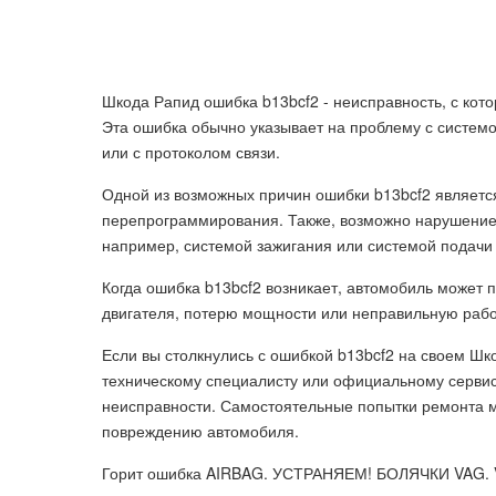
Шкода Рапид ошибка b13bcf2 - неисправность, с кот
Эта ошибка обычно указывает на проблему с системой
или с протоколом связи.
Одной из возможных причин ошибки b13bcf2 являетс
перепрограммирования. Также, возможно нарушение
например, системой зажигания или системой подачи 
Когда ошибка b13bcf2 возникает, автомобиль может 
двигателя, потерю мощности или неправильную рабо
Если вы столкнулись с ошибкой b13bcf2 на своем Ш
техническому специалисту или официальному сервис
неисправности. Самостоятельные попытки ремонта 
повреждению автомобиля.
Горит ошибка AIRBAG. УСТРАНЯЕМ! БОЛЯЧКИ VAG. Vo