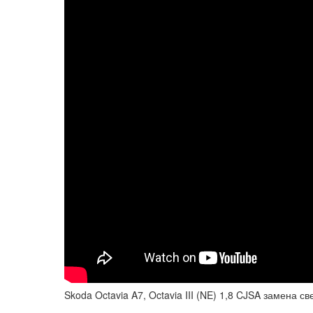
Skoda Octavia A7, Octavia III (NE) 1,8 CJSA замена с