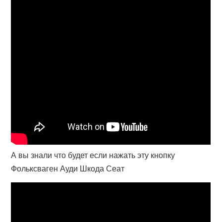
А вы знали что будет если нажать эту кнопку
Фольксваген Ауди Шкода Сеат