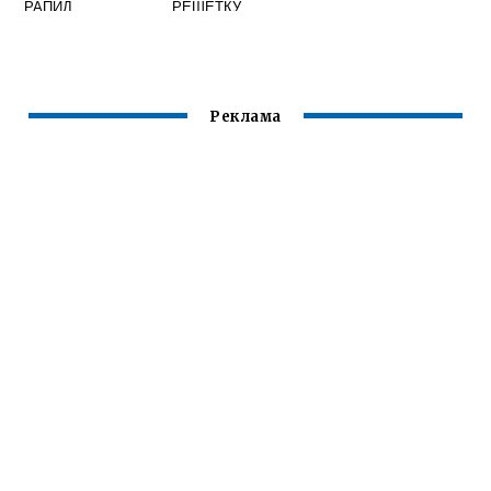
РАПИД
РЕШЕТКУ
РАДИАТОРА НА
SKODA OCTAVIA
A7 С
ПРОТИВОТУМАНК
АМИ
Реклама