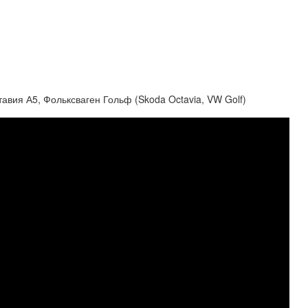
авия А5, Фольксваген Гольф (Skoda Octavia, VW Golf)