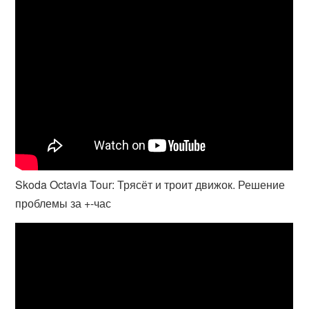
Skoda Octavia Tour: Трясёт и троит движок. Решение
проблемы за +-час