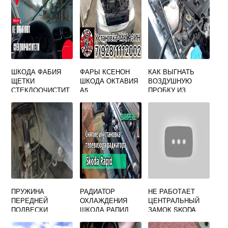
ШКОДА ФАБИЯ
ФАРЫ КСЕНОН
КАК ВЫГНАТЬ
ЩЕТКИ
ШКОДА ОКТАВИЯ
ВОЗДУШНУЮ
СТЕКЛООЧИСТИТ
А5
ПРОБКУ ИЗ
ЕЛЯ
СИСТЕМЫ
ОХЛАЖДЕНИЯ
ШКОДА ОКТАВИЯ
А7
ПРУЖИНА
РАДИАТОР
НЕ РАБОТАЕТ
ПЕРЕДНЕЙ
ОХЛАЖДЕНИЯ
ЦЕНТРАЛЬНЫЙ
ПОДВЕСКИ
ШКОДА РАПИД
ЗАМОК SKODA
ШКОДА ЙЕТИ
OCTAVIA TOUR