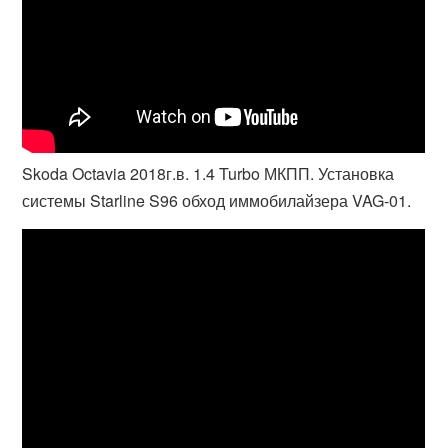
Skoda Octavia 2018г.в. 1.4 Turbo МКПП. Установка
системы Starline S96 обход иммобилайзера VAG-01.