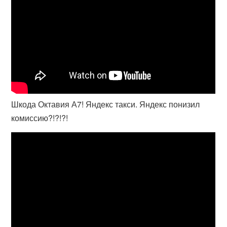
Шкода Октавия А7! Яндекс такси. Яндекс понизил
комиссию?!?!?!