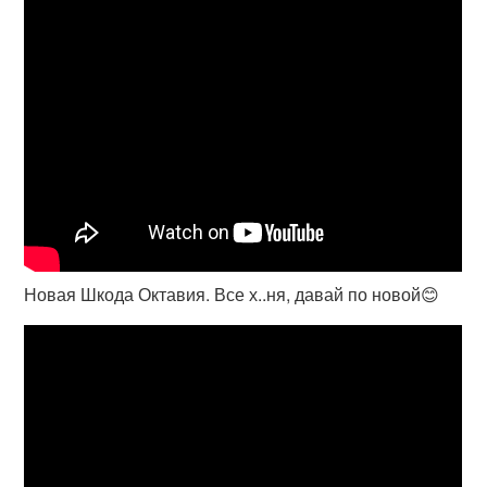
Новая Шкода Октавия. Все х..ня, давай по новой😊