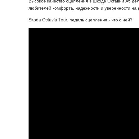
Высокое качество сцепления в Шкоде Октавии А5 де
любителей комфорта, надежности и уверенности на 
Skoda Octavia Tour, педаль сцепления - что с ней?