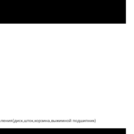
епления(диск,шток,корзина,выжимной подшипник)