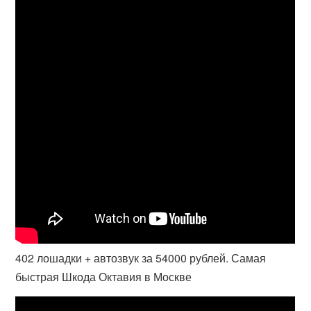
402 лошадки + автозвук за 54000 рублей. Самая
быстрая Шкода Октавия в Москве