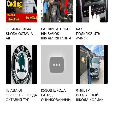
ОШИБКА 01044
РАСШИРИТЕЛЬН
КАК
SKODA OCTAVIA
ЫЙ БАЧОК
ПОДКЛЮЧИТЬ
A5
ШКОДА ОКТАВИЯ
АУКС К
ТУР
МАГНИТОЛЕ
SKODA OCTAVIA
A5
ПЛАВАЮТ
КУЗОВ ШКОДА
ФИЛЬТР
ОБОРОТЫ ШКОДА
РАПИД
ВОЗДУШНЫЙ
ОКТАВИЯ ТУР
ОЦИНКОВАННЫЙ
ШКОДА КОДИАК
ИЛИ НЕТ
2Л ДИЗЕЛЬ