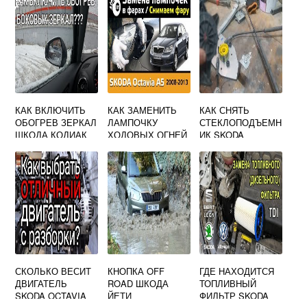
КАК ВКЛЮЧИТЬ
КАК ЗАМЕНИТЬ
КАК СНЯТЬ
ОБОГРЕВ ЗЕРКАЛ
ЛАМПОЧКУ
СТЕКЛОПОДЪЕМН
ШКОДА КОДИАК
ХОДОВЫХ ОГНЕЙ
ИК SKODA
НА SKODA
OCTAVIA TOUR A4
OCTAVIA A5
СКОЛЬКО ВЕСИТ
КНОПКА OFF
ГДЕ НАХОДИТСЯ
ДВИГАТЕЛЬ
ROAD ШКОДА
ТОПЛИВНЫЙ
SKODA OCTAVIA
ЙЕТИ
ФИЛЬТР SKODA