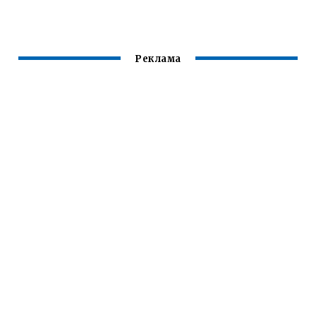
SKODA OCTAVIA
TOUR
Реклама