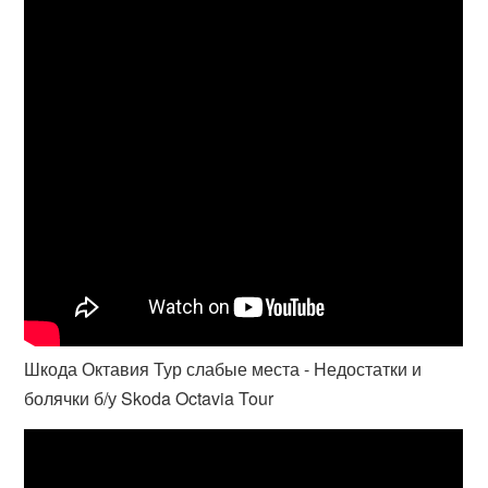
Шкода Октавия Тур слабые места - Недостатки и
болячки б/у Skoda Octavia Tour