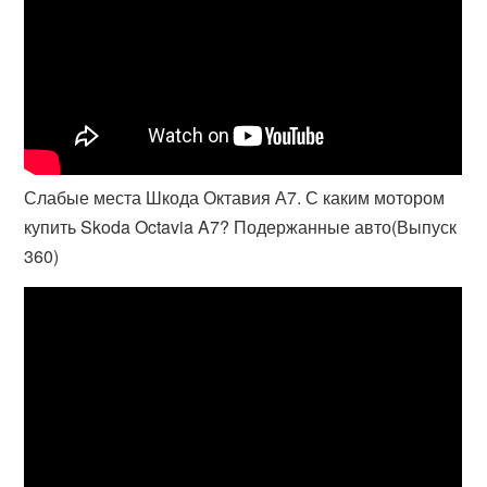
Слабые места Шкода Октавия А7. С каким мотором
купить Skoda Octavia A7? Подержанные авто(Выпуск
360)