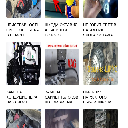
НЕИСПРАВНОСТЬ
ШКОДА ОКТАВИЯ
НЕ ГОРИТ СВЕТ В
СИСТЕМЫ ПУСКА
А5 ЧЕРНЫЙ
БАГАЖНИКЕ
В РЕМОНТ
ПОТОЛОК
SKODA OCTAVIA
ШКОДА ОКТАВИЯ
A7
А7
ЗАМЕНА
ЗАМЕНА
ПЫЛЬНИК
КОНДИЦИОНЕРА
САЙЛЕНТБЛОКОВ
НАРУЖНОГО
НА КЛИМАТ
ШКОДА РАПИД
ШРУСА ШКОДА
КОНТРОЛЬ
ОКТАВИЯ ТУР
ШКОДА ОКТАВИЯ
А5