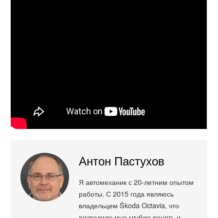
Антон Пастухов
Я автомеханик с 20-летним опытом
работы. С 2015 года являюсь
владельцем Škoda Octavia, что
позволило мне глубже понять и