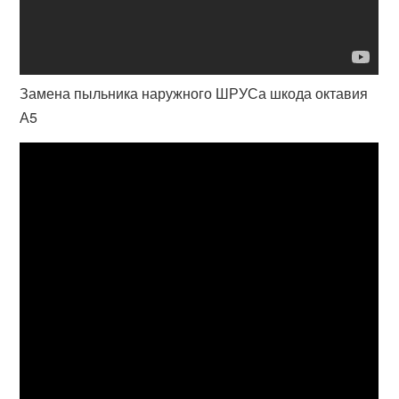
Замена пыльника наружного ШРУСа шкода октавия
А5