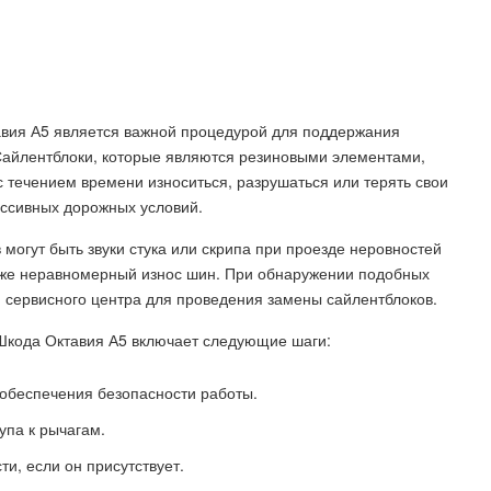
авия А5 является важной процедурой для поддержания
Сайлентблоки, которые являются резиновыми элементами,
 течением времени износиться, разрушаться или терять свои
рессивных дорожных условий.
огут быть звуки стука или скрипа при проезде неровностей
кже неравномерный износ шин. При обнаружении подобных
 сервисного центра для проведения замены сайлентблоков.
Шкода Октавия А5 включает следующие шаги:
 обеспечения безопасности работы.
упа к рычагам.
и, если он присутствует.