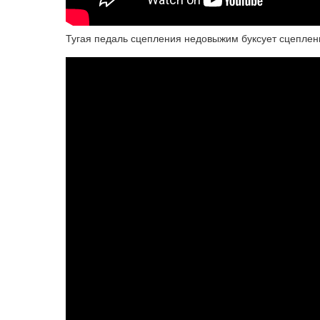
Тугая педаль сцепления недовыжим буксует сцеплен