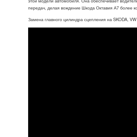
этой модели автомобиля. Она обеспечивает водител
передач, делая вождение Шкода Октавия А7 более 
Замена главного цилиндра сцепления на SKODA, VW