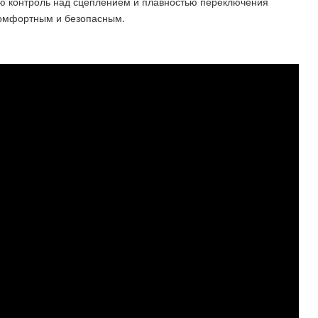
ю контроль над сцеплением и плавностью переключения
комфортным и безопасным.