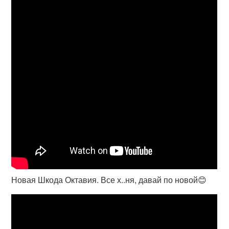
Новая Шкода Октавия. Все х..ня, давай по новой😊