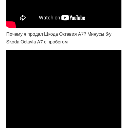
Почему я продал Шкода Октавия А7? Минусы б/у
Skoda Octavia A7 с пробегом