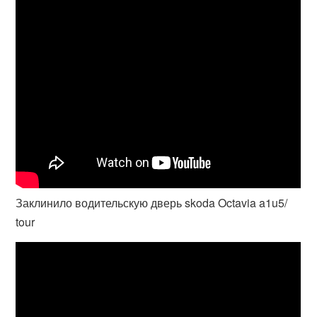
Заклинило водительскую дверь skoda Octavia a1u5/
tour