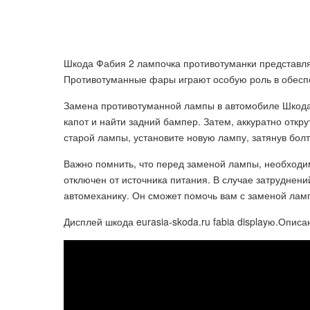
Шкода Фабия 2 лампочка противотуманки представл
Противотуманные фары играют особую роль в обеспе
Замена противотуманной лампы в автомобиле Шкода 
капот и найти задний бампер. Затем, аккуратно откр
старой лампы, установите новую лампу, затянув болт
Важно помнить, что перед заменой лампы, необходи
отключен от источника питания. В случае затруднен
автомеханику. Он сможет помочь вам с заменой лам
Дисплей шкода eurasia-skoda.ru fabia displayю.Опис