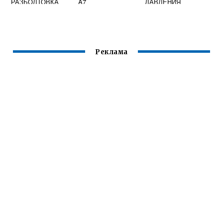
РАЗБОЛТОВКА
A7
ДАВЛЕНИЯ
МАСЛА SKODA
OCTAVIA TOUR
Реклама