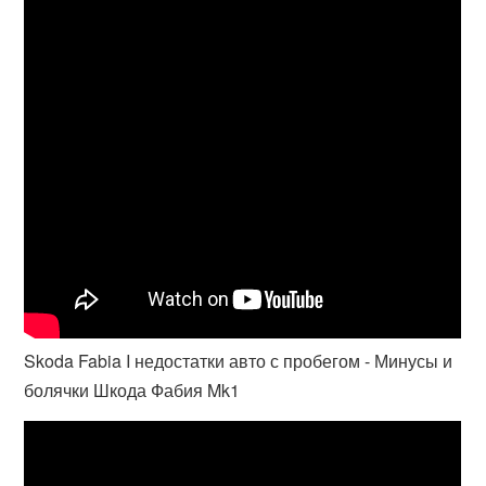
Skoda Fabia I недостатки авто с пробегом - Минусы и
болячки Шкода Фабия Mk1