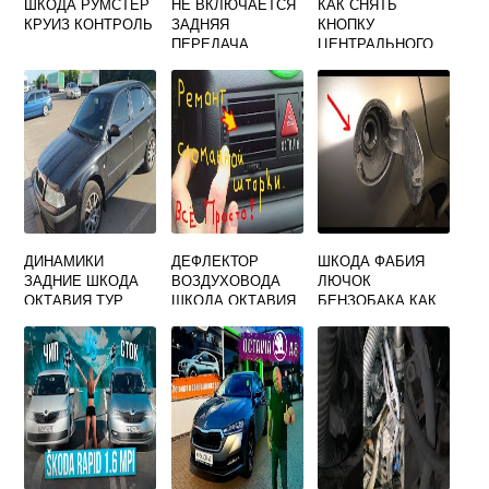
ШКОДА РУМСТЕР
НЕ ВКЛЮЧАЕТСЯ
КАК СНЯТЬ
КРУИЗ КОНТРОЛЬ
ЗАДНЯЯ
КНОПКУ
ПЕРЕДАЧА
ЦЕНТРАЛЬНОГО
ШКОДА ФАБИЯ
ЗАМКА SKODA
OCTAVIA A5
ДИНАМИКИ
ДЕФЛЕКТОР
ШКОДА ФАБИЯ
ЗАДНИЕ ШКОДА
ВОЗДУХОВОДА
ЛЮЧОК
ОКТАВИЯ ТУР
ШКОДА ОКТАВИЯ
БЕНЗОБАКА КАК
А5
ОТКРЫТЬ