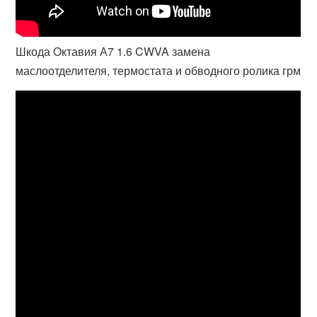
Шкода Октавия А7 1.6 CWVA замена
маслоотделителя, термостата и обводного ролика грм