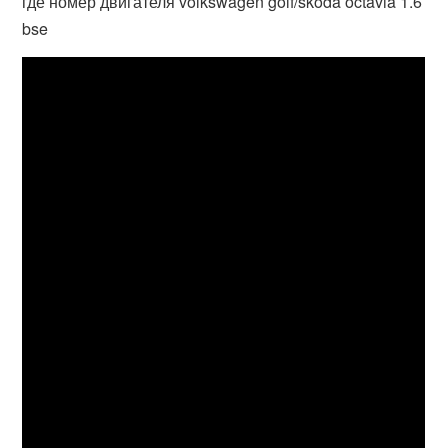
где номер двигателя volkswagen golf/skoda octavia 1.6
bse