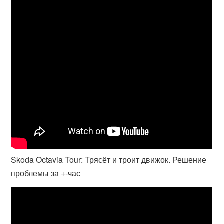
Skoda Octavia Tour: Трясёт и троит движок. Решение
проблемы за +-час